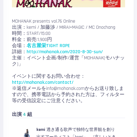
MOHANAK presents vol.76 Online
出演：kemi / 加藤渉 / MIRAI×MAGIC / MC Onochang
時間：START/15:00
料金：前売:1,900円
会場：
名古屋栄TIGHT ROPE
詳細：
http://mohanak.com/2020-8-30-sun/
主催：イベント企画/制作/運営「MOHANAK(モハナッ
ク)」
イベントに関するお問い合わせ：
http://mohanak.com/contact/
※返信メールをinfo@mohanak.comからお送り致しま
すので、携帯電話から予約された方は、フィルター
等の受信設定にご注意ください。
出演
4
組
kemi
透き通る歌声で独特な世界観を創り
出すアーティスト「kemi」。 “哀しいとき