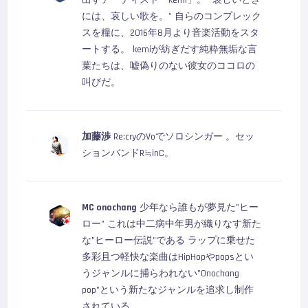
には、哀しい歌を。” 自らのコンプレック
スを糧に、2016年8月より音楽活動をスタ
ートする。 kemiが紡ぎだす純粋無垢な言
葉たちは、嘘偽りのない彼女のココロの
叫びだ。
加藤渉
Re:cryのVoでソロシンガー 。セッ
ションバンドR≒inC。
MC onochang
少年なら誰もが夢見た"ヒー
ロー" これは中二病中年男が織りなす新た
な"ヒーロー伝説"である ラップに乗せた
多彩且つ軽快な楽曲はHipHopやpopsとい
うジャンルに捕らわれない"Onochang
pop"という新たなジャンルを追求し制作
されている。